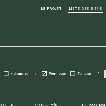
LE PROJET
LISTE DES BIENS
4 chambres
/
Penthouse
Terrasse
/
2
2
CH.
SURFACE M
TERRASSE M